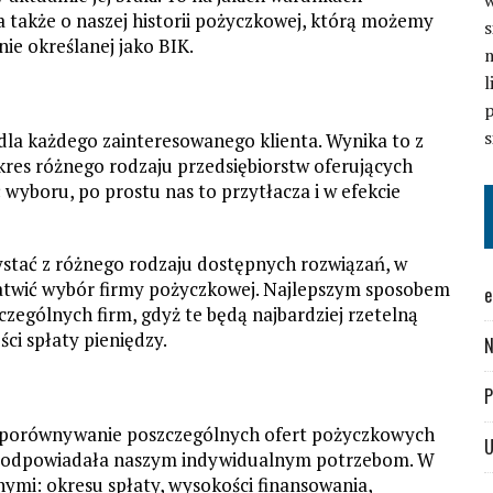
 także o naszej historii pożyczkowej, którą możemy
s
nie określanej jako BIK.
l
s
dla każdego zainteresowanego klienta. Wynika to z
kres różnego rodzaju przedsiębiorstw oferujących
yboru, po prostu nas to przytłacza i w efekcie
zystać z różnego rodzaju dostępnych rozwiązań, w
atwić wybór firmy pożyczkowej. Najlepszym sposobem
e
czególnych firm, gdyż te będą najbardziej rzetelną
ści spłaty pieniędzy.
N
P
ch porównywanie poszczególnych ofert pożyczkowych
U
zie odpowiadała naszym indywidualnym potrzebom. W
nymi: okresu spłaty, wysokości finansowania,