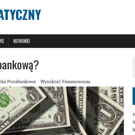
ATYCZNY
WE
NOWINKI
abankową?
zka Pozabankowa
Wysokość Finansowania
N
M
b