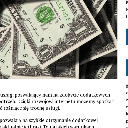
N
s usług, pozwalający nam na zdobycie dodatkowych
potrzeb. Dzięki rozwojowi internetu możemy spotkać
 różniące się trochę usługi.
l
 pozwalają na szybkie otrzymanie dodatkowej
aktualnie jej braki. To na jakich warunkach