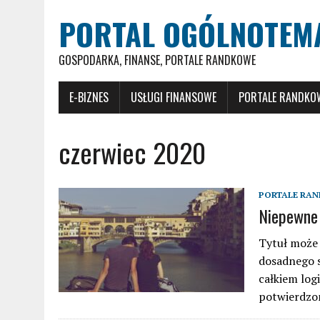
PORTAL OGÓLNOTEM
GOSPODARKA, FINANSE, PORTALE RANDKOWE
E-BIZNES
USŁUGI FINANSOWE
PORTALE RANDKO
czerwiec 2020
PORTALE RA
Niepewne 
Tytuł może 
dosadnego sł
całkiem log
potwierdzon