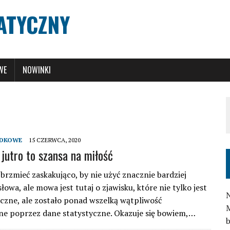
ATYCZNY
WE
NOWINKI
NDKOWE
15 CZERWCA, 2020
jutro to szansa na miłość
brzmieć zaskakująco, by nie użyć znacznie bardziej
owa, ale mowa jest tutaj o zjawisku, które nie tylko jest
N
iczne, ale zostało ponad wszelką wątpliwość
M
e poprzez dane statystyczne. Okazuje się bowiem,…
b